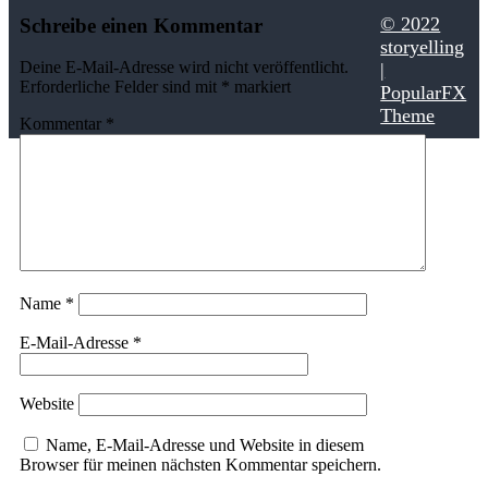
© 2022
Schreibe einen Kommentar
storyelling
Deine E-Mail-Adresse wird nicht veröffentlicht.
|
Erforderliche Felder sind mit
*
markiert
PopularFX
Theme
Kommentar
*
Name
*
E-Mail-Adresse
*
Website
Name, E-Mail-Adresse und Website in diesem
Browser für meinen nächsten Kommentar speichern.